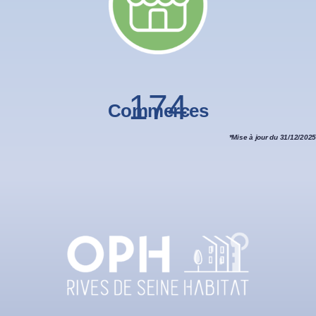
174
Commerces
*Mise à jour du 31/12/202