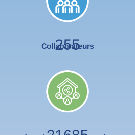
255
Collaborateurs
21685