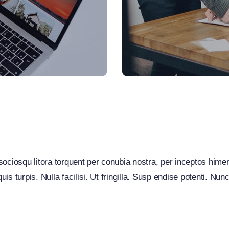
ing success to your bus
sociosqu litora torquent per conubia nostra, per inceptos hime
is turpis. Nulla facilisi. Ut fringilla. Susp endise potenti. Nu