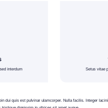
s
 sed interdum
Setus vitae 
in dui quis est pulvinar ulamcorper. Nulla facilis. Integer laci
 tristique dignissim in ultrices sit amet augue.