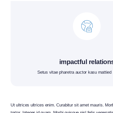
impactful relation
Setus vitae pharetra auctor kasu mattied
Ut ultrices ultrices enim. Curabitur sit amet mauris. Morb
tortor. Integer id quam. Morbi quisque nisl felis venenatis