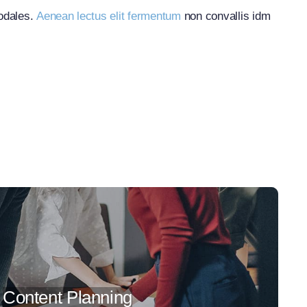
sodales.
Aenean lectus elit fermentum
non convallis idm
Content Planning