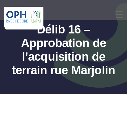
Passer
au
contenu
Délib 16 –
Approbation de
l’acquisition de
terrain rue Marjolin