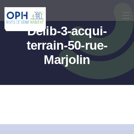
Passer
au
contenu
Delib-3-acqui-
terrain-50-rue-
Marjolin