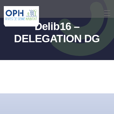
Passer
au
contenu
Delib16 –
DELEGATION DG