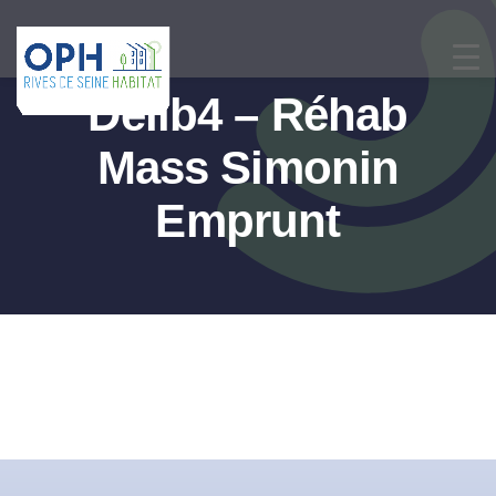
Passer
au
contenu
Delib4 – Réhab
Mass Simonin
Emprunt