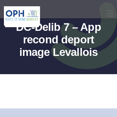
Passer
au
contenu
DC-Delib 7 – App
recond deport
image Levallois