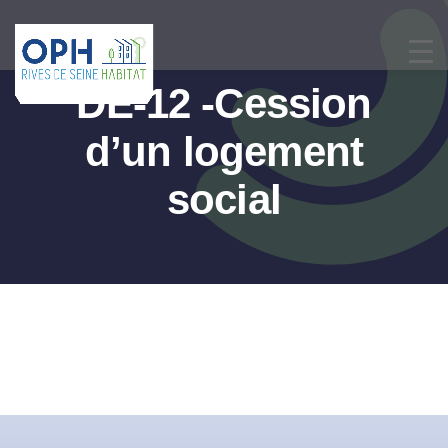
Passer
au
contenu
DE-12 -Cession
d’un logement
social