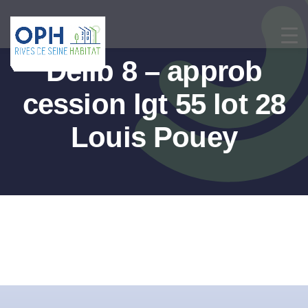
Passer
au
contenu
Délib 8 – approb
cession lgt 55 lot 28
Louis Pouey