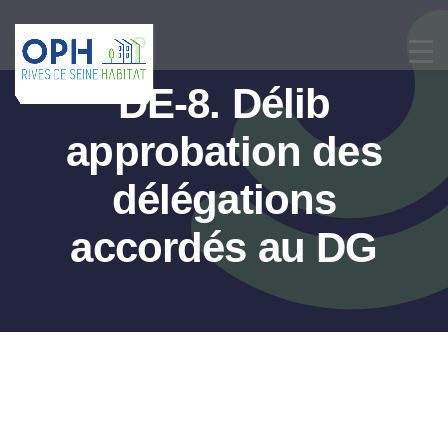
Passer
au
contenu
DE-8. Délib
approbation des
délégations
accordés au DG