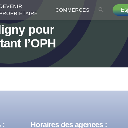
DEVENIR
Es
COMMERCES
PROPRIÉTAIRE
Aligny pour
ntant l’OPH
 :
Horaires des agences :