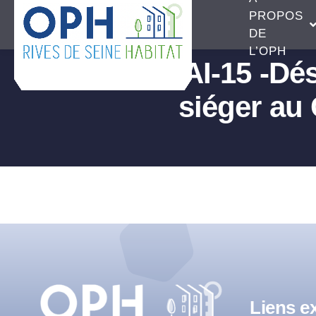
Passer
PROPOS
au
DE
L’OPH
contenu
AI-15 -Dé
siéger au
Liens ex