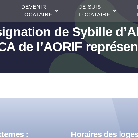
DEVENIR
JE SUIS
LOCATAIRE
LOCATAIRE
signation de Sybille d’
 CA de l’AORIF représe
ternes :
Horaires des loges