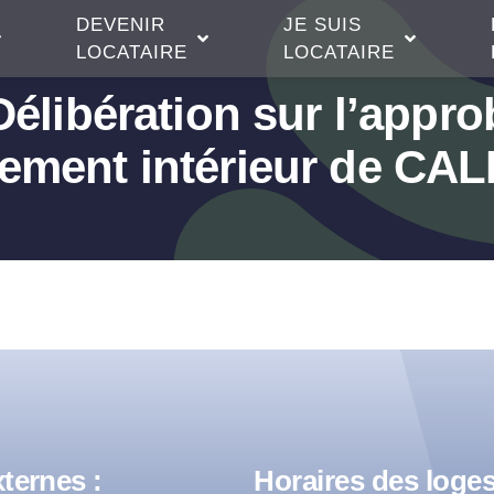
DEVENIR
JE SUIS
LOCATAIRE
LOCATAIRE
élibération sur l’appr
glement intérieur de CA
ternes :
Horaires des loges