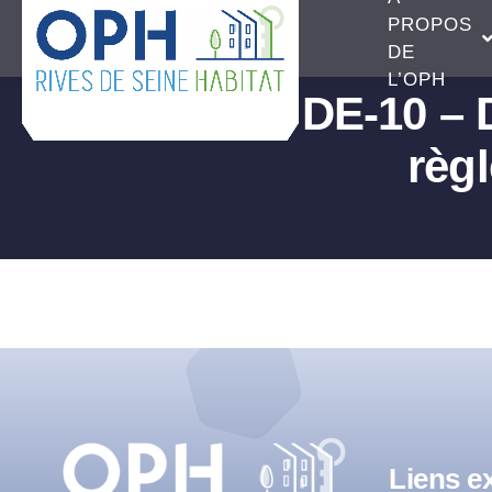
Passer
PROPOS
au
DE
L’OPH
contenu
DE-10 – D
rè
Liens ex