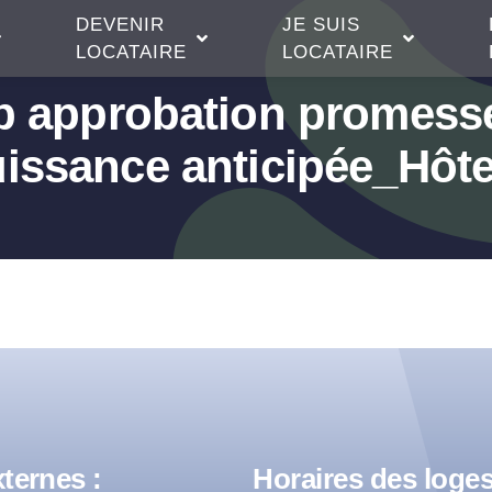
DEVENIR
JE SUIS
LOCATAIRE
LOCATAIRE
ib approbation promess
issance anticipée_Hôte
ternes :
Horaires des loges