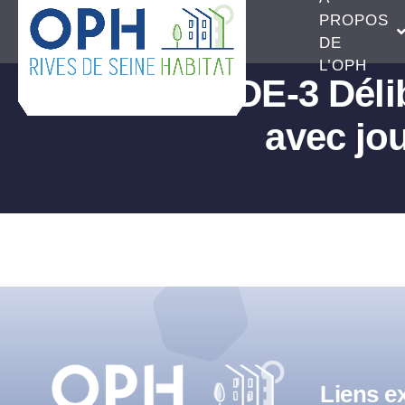
Passer
PROPOS
au
DE
L’OPH
contenu
DE-3 Dél
avec jou
Liens ex