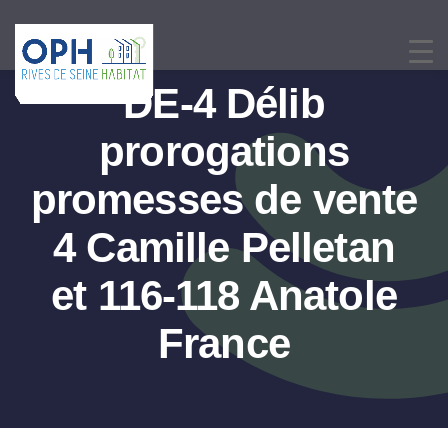
Passer
au
contenu
DE-4 Délib
prorogations
promesses de vente
4 Camille Pelletan
et 116-118 Anatole
France