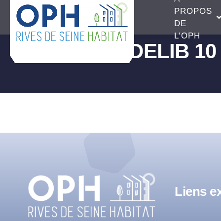
Passer
PROPOS
au
DE
L’OPH
contenu
DELIB 10
Liens ex