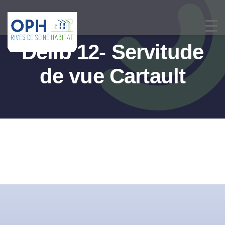
Passer
au
contenu
Delib 12- Servitude
de vue Cartault