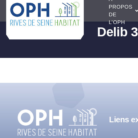
Passer
PROPOS
au
DE
L’OPH
contenu
Delib 3
Liens ex