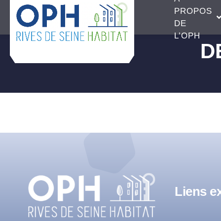
Passer
PROPOS
au
DE
L’OPH
contenu
DE
Liens ex