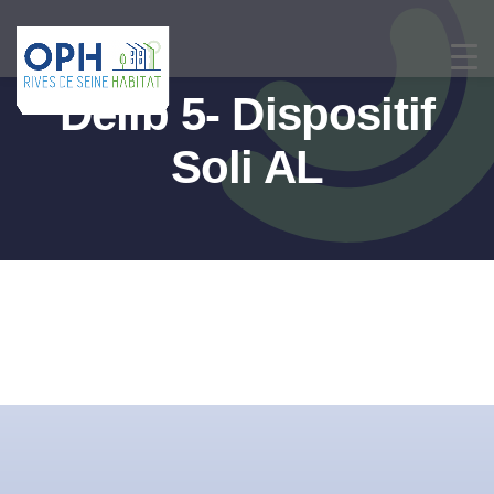
Passer
au
contenu
Délib 5- Dispositif
Soli AL