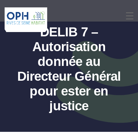
Passer
au
contenu
DELIB 7 –
Autorisation
donnée au
Directeur Général
pour ester en
justice