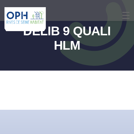
Passer
au
contenu
DELIB 9 QUALI
HLM