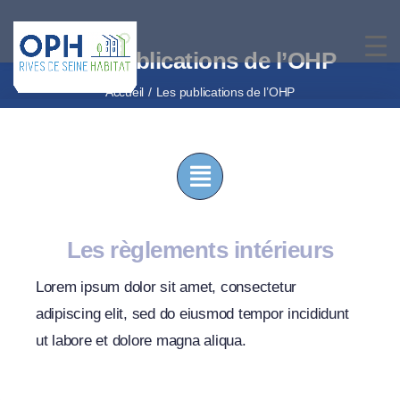
Passer
au
Les publications de l’OHP
contenu
Accueil
Les publications de l’OHP
Les règlements intérieurs
Lorem ipsum dolor sit amet, consectetur
adipiscing elit, sed do eiusmod tempor incididunt
ut labore et dolore magna aliqua.